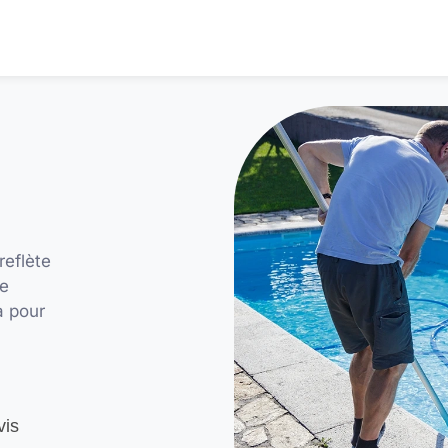
reflète
ne
à pour
vis