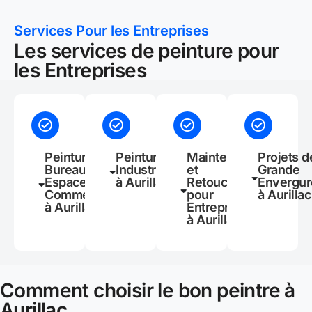
Services Pour les Entreprises
Les services de peinture pour
les Entreprises
Peinture de
Peinture
Maintenance
Projets d
Bureaux et
Industrielle
et
Grande
Espaces
à Aurillac
Retouches
Envergur
Commerciaux
pour
à Aurillac
à Aurillac
Entreprises
à Aurillac
Comment choisir le bon peintre à
Aurillac