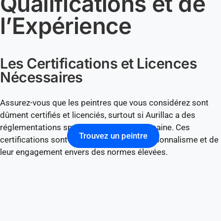
Qualifications et de
l’Expérience
Les Certifications et Licences
Nécessaires
Assurez-vous que les peintres que vous considérez sont
dûment certifiés et licenciés, surtout si Aurillac a des
réglementations spécifiques dans ce domaine. Ces
Trouvez un peintre
certifications sont un gage de leur professionnalisme et de
leur engagement envers des normes élevées.
L’Expérience dans des Projets
Similaires