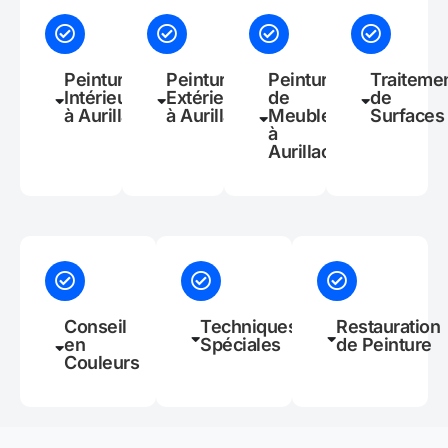
Peinture
Peinture
Peinture
Traiteme
Intérieure
Extérieure
de
de
à Aurillac
à Aurillac
Meubles
Surfaces
à
Aurillac
Conseil
Techniques
Restauration
en
Spéciales
de Peinture
Couleurs