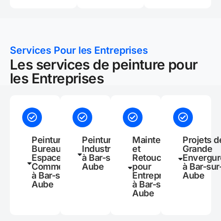
Services Pour les Entreprises
Les services de peinture pour
les Entreprises
Peinture de
Peinture
Maintenance
Projets d
Bureaux et
Industrielle
et
Grande
Espaces
à Bar-sur-
Retouches
Envergur
Commerciaux
Aube
pour
à Bar-sur
à Bar-sur-
Entreprises
Aube
Aube
à Bar-sur-
Aube