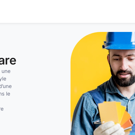
are
r une
yle
d’une
ns le
re