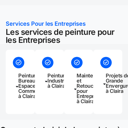
Services Pour les Entreprises
Les services de peinture pour
les Entreprises
Peinture de
Peinture
Maintenance
Projets d
Bureaux et
Industrielle
et
Grande
Espaces
à Claira
Retouches
Envergur
Commerciaux
pour
à Claira
à Claira
Entreprises
à Claira