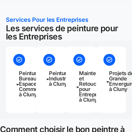
Services Pour les Entreprises
Les services de peinture pour
les Entreprises
Peinture de
Peinture
Maintenance
Projets d
Bureaux et
Industrielle
et
Grande
Espaces
à Cluny
Retouches
Envergur
Commerciaux
pour
à Cluny
à Cluny
Entreprises
à Cluny
Comment choisir le bon peintre à