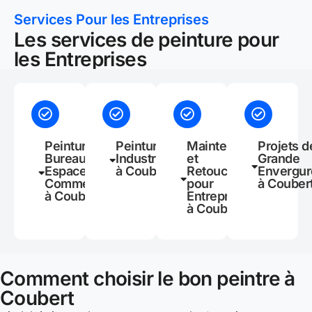
Services Pour les Entreprises
Les services de peinture pour
les Entreprises
Peinture de
Peinture
Maintenance
Projets d
Bureaux et
Industrielle
et
Grande
Espaces
à Coubert
Retouches
Envergur
Commerciaux
pour
à Couber
à Coubert
Entreprises
à Coubert
Comment choisir le bon peintre à
Coubert