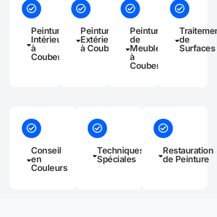
Peinture
Peinture
Peinture
Traiteme
Intérieure
Extérieure
de
de
à
à Coubert
Meubles
Surfaces
Coubert
à
Coubert
Conseil
Techniques
Restauration
en
Spéciales
de Peinture
Couleurs