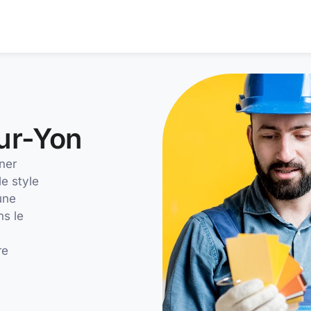
ur-Yon
ner
le style
une
ns le
re