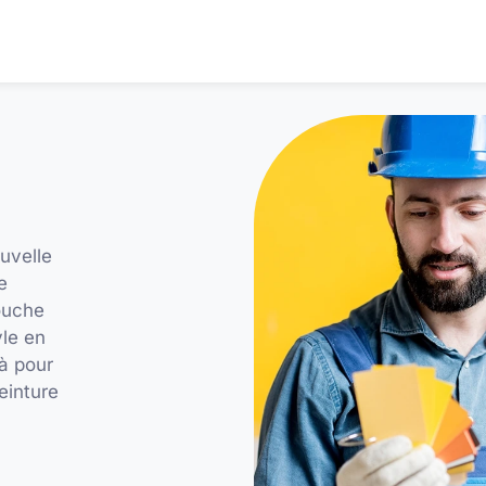
uvelle
e
touche
yle en
à pour
einture