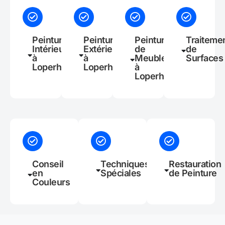
Peinture
Peinture
Peinture
Traiteme
Intérieure
Extérieure
de
de
à
à
Meubles
Surfaces
Loperhet
Loperhet
à
Loperhet
Conseil
Techniques
Restauration
en
Spéciales
de Peinture
Couleurs