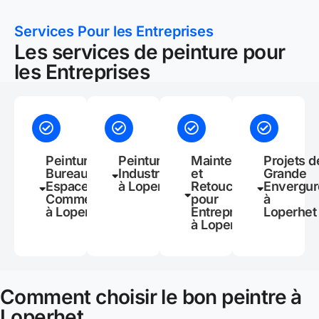
Services Pour les Entreprises
Les services de peinture pour
les Entreprises
Peinture de
Peinture
Maintenance
Projets d
Bureaux et
Industrielle
et
Grande
Espaces
à Loperhet
Retouches
Envergur
Commerciaux
pour
à
à Loperhet
Entreprises
Loperhet
à Loperhet
Comment choisir le bon peintre à
Loperhet