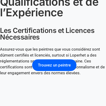
Qualifications et de
l’Expérience
Les Certifications et Licences
Nécessaires
Assurez-vous que les peintres que vous considérez sont
dûment certifiés et licenciés, surtout si Loperhet a des
réglementations spécifiques dans ce domaine. Ces
Trouvez un peintre
certifications sont un gage de leur professionnalisme et de
leur engagement envers des normes élevées.
L’Expérience dans des Projets
Similaires