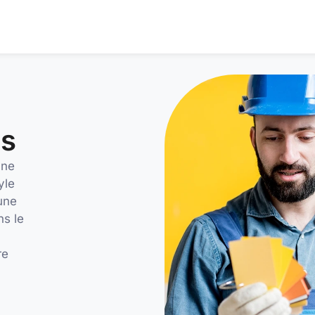
ns
une
yle
une
ns le
re