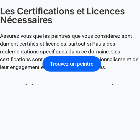
Les Certifications et Licences
Nécessaires
Assurez-vous que les peintres que vous considérez sont
dûment certifiés et licenciés, surtout si Pau a des
réglementations spécifiques dans ce domaine. Ces
certifications sont un gage de leur professionnalisme et de
Trouvez un peintre
leur engagement envers des normes élevées.
L’Expérience dans des Projets
Similaires
Un peintre ayant une expérience dans des projets similaires
au vôtre à Pau sera plus à même de gérer les défis
spécifiques de votre projet. N’hésitez pas à demander des
exemples de travaux précédents, surtout ceux qui reflètent