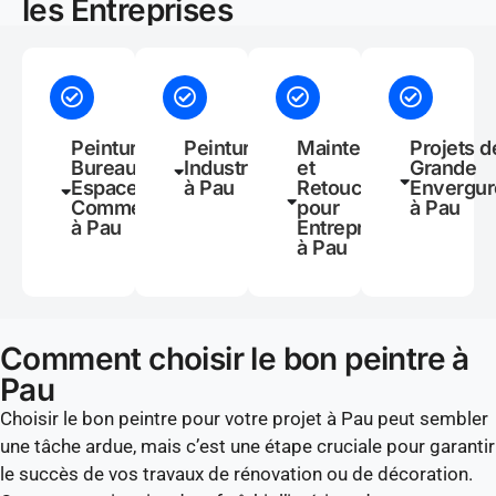
les Entreprises
Peinture de
Peinture
Maintenance
Projets d
Bureaux et
Industrielle
et
Grande
Espaces
à Pau
Retouches
Envergur
Commerciaux
pour
à Pau
à Pau
Entreprises
à Pau
Comment choisir le bon peintre à
Pau
Choisir le bon peintre pour votre projet à Pau peut sembler
une tâche ardue, mais c’est une étape cruciale pour garantir
le succès de vos travaux de rénovation ou de décoration.