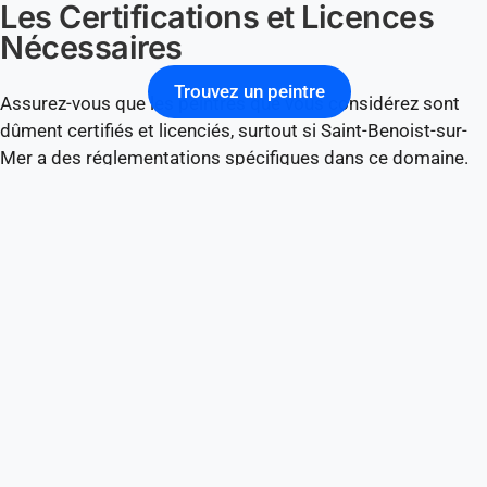
Les Certifications et Licences
Nécessaires
Trouvez un peintre
Assurez-vous que les peintres que vous considérez sont
dûment certifiés et licenciés, surtout si Saint-Benoist-sur-
Mer a des réglementations spécifiques dans ce domaine.
Ces certifications sont un gage de leur professionnalisme
et de leur engagement envers des normes élevées.
L’Expérience dans des Projets
Similaires
Un peintre ayant une expérience dans des projets similaires
au vôtre à Saint-Benoist-sur-Mer sera plus à même de gérer
les défis spécifiques de votre projet. N’hésitez pas à
demander des exemples de travaux précédents, surtout
ceux qui reflètent l’architecture et le style ligérien.