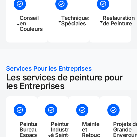
Conseil
Techniques
Restauration
en
Spéciales
de Peinture
Couleurs
Services Pour les Entreprises
Les services de peinture pour
les Entreprises
Peinture de
Peinture
Maintenance
Projets d
Bureaux et
Industrielle
et
Grande
Espaces
à Saint-
Retouches
Envergur