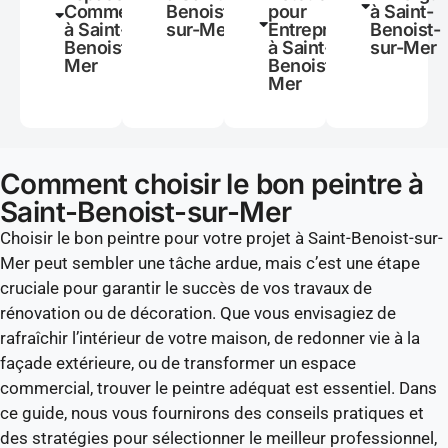
Commerciaux
Benoist-
pour
à Saint-
à Saint-
sur-Mer
Entreprises
Benoist-
Benoist-sur-
à Saint-
sur-Mer
Mer
Benoist-sur-
Mer
Comment choisir le bon peintre à
Saint-Benoist-sur-Mer
Choisir le bon peintre pour votre projet à Saint-Benoist-sur-
Mer peut sembler une tâche ardue, mais c’est une étape
cruciale pour garantir le succès de vos travaux de
rénovation ou de décoration. Que vous envisagiez de
rafraîchir l’intérieur de votre maison, de redonner vie à la
façade extérieure, ou de transformer un espace
commercial, trouver le peintre adéquat est essentiel. Dans
ce guide, nous vous fournirons des conseils pratiques et
des stratégies pour sélectionner le meilleur professionnel,