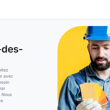
-des-
itez
ur avec
esoin
ral
 ? Nous
re