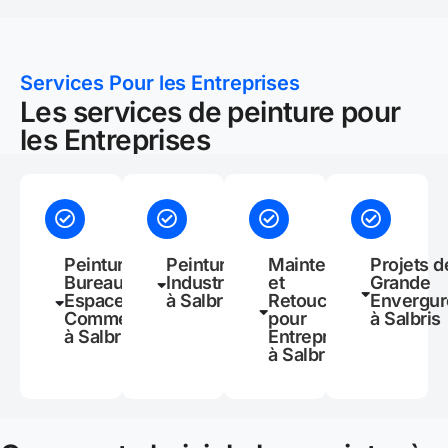
Services Pour les Entreprises
Les services de peinture pour
les Entreprises
Peinture de
Peinture
Maintenance
Projets d
Bureaux et
Industrielle
et
Grande
Espaces
à Salbris
Retouches
Envergur
Commerciaux
pour
à Salbris
à Salbris
Entreprises
à Salbris