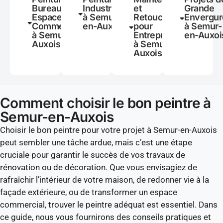
Bureaux et
Industrielle
et
Grande
Espaces
à Semur-
Retouches
Envergur
Commerciaux
en-Auxois
pour
à Semur-
à Semur-en-
Entreprises
en-Auxoi
Auxois
à Semur-en-
Auxois
Comment choisir le bon peintre à
Semur-en-Auxois
Choisir le bon peintre pour votre projet à Semur-en-Auxois
peut sembler une tâche ardue, mais c’est une étape
cruciale pour garantir le succès de vos travaux de
rénovation ou de décoration. Que vous envisagiez de
rafraîchir l’intérieur de votre maison, de redonner vie à la
façade extérieure, ou de transformer un espace
commercial, trouver le peintre adéquat est essentiel. Dans
ce guide, nous vous fournirons des conseils pratiques et