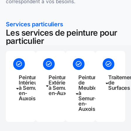
correspondent à vos besoins.
Services particuliers
Les services de peinture pour
particulier
Peinture
Peinture
Peinture
Traiteme
Intérieure
Extérieure
de
de
à Semur-
à Semur-
Meubles
Surfaces
en-
en-Auxois
à
Auxois
Semur-
en-
Auxois