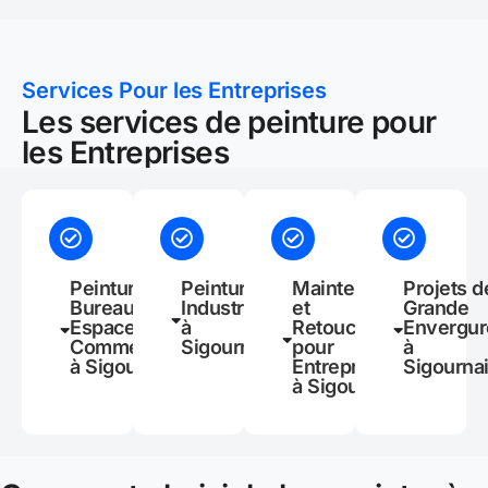
Services Pour les Entreprises
Les services de peinture pour
les Entreprises
Peinture de
Peinture
Maintenance
Projets d
Bureaux et
Industrielle
et
Grande
Espaces
à
Retouches
Envergur
Commerciaux
Sigournais
pour
à
à Sigournais
Entreprises
Sigourna
à Sigournais