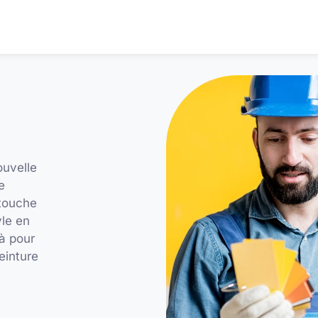
ouvelle
e
 touche
yle en
à pour
einture