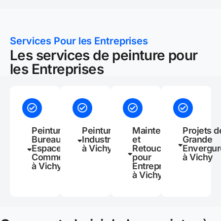
Services Pour les Entreprises
Les services de peinture pour
les Entreprises
Peinture de
Peinture
Maintenance
Projets d
Bureaux et
Industrielle
et
Grande
Espaces
à Vichy
Retouches
Envergur
Commerciaux
pour
à Vichy
à Vichy
Entreprises
à Vichy