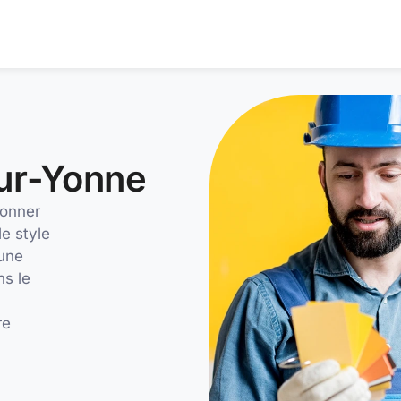
sur-Yonne
donner
le style
’une
ns le
re