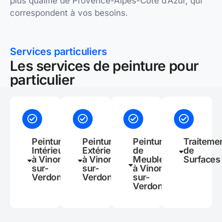
plus qualifié de Provence-Alpes-Côte d’Azur, qui
correspondent à vos besoins.
Services particuliers
Les services de peinture pour
particulier
Peinture
Peinture
Peinture
Traiteme
Intérieure
Extérieure
de
de
à Vinon-
à Vinon-
Meubles
Surfaces
sur-
sur-
à Vinon-
Verdon
Verdon
sur-
Verdon