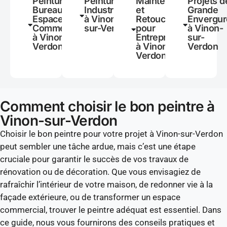
Peinture de
Peinture
Maintenance
Projets d
Bureaux et
Industrielle
et
Grande
Espaces
à Vinon-
Retouches
Envergur
Commerciaux
sur-Verdon
pour
à Vinon-
à Vinon-sur-
Entreprises
sur-
Verdon
à Vinon-sur-
Verdon
Verdon
Comment choisir le bon peintre à
Vinon-sur-Verdon
Choisir le bon peintre pour votre projet à Vinon-sur-Verdon
peut sembler une tâche ardue, mais c’est une étape
cruciale pour garantir le succès de vos travaux de
rénovation ou de décoration. Que vous envisagiez de
rafraîchir l’intérieur de votre maison, de redonner vie à la
façade extérieure, ou de transformer un espace
commercial, trouver le peintre adéquat est essentiel. Dans
ce guide, nous vous fournirons des conseils pratiques et