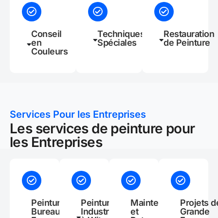
Conseil
Techniques
Restauration
en
Spéciales
de Peinture
Couleurs
Services Pour les Entreprises
Les services de peinture pour
les Entreprises
Peinture de
Peinture
Maintenance
Projets d
Bureaux et
Industrielle
et
Grande