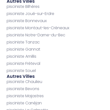
Autres Villes
pisciniste Bilhères
pisciniste Joué-sur-Erdre
pisciniste Bonnevaux
pisciniste Montaut-les-Créneaux
pisciniste Notre-Dame-du-Bec
pisciniste Tanzac
pisciniste Gannat
pisciniste Amillis
pisciniste Fréteval
pisciniste Souel
Autres Villes
pisciniste Chaulieu
pisciniste Bevons
pisciniste Majastres
pisciniste Canéjan