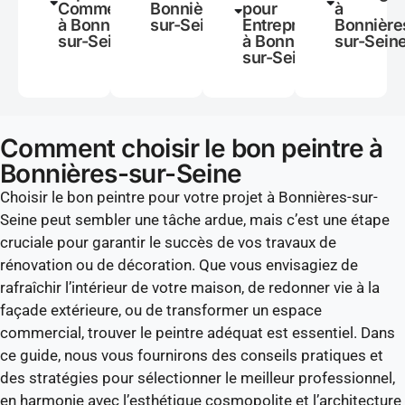
Commerciaux
Bonnières-
pour
à
à Bonnières-
sur-Seine
Entreprises
Bonnière
sur-Seine
à Bonnières-
sur-Sein
sur-Seine
Comment choisir le bon peintre à
Bonnières-sur-Seine
Choisir le bon peintre pour votre projet à Bonnières-sur-
Seine peut sembler une tâche ardue, mais c’est une étape
cruciale pour garantir le succès de vos travaux de
rénovation ou de décoration. Que vous envisagiez de
rafraîchir l’intérieur de votre maison, de redonner vie à la
façade extérieure, ou de transformer un espace
commercial, trouver le peintre adéquat est essentiel. Dans
ce guide, nous vous fournirons des conseils pratiques et
des stratégies pour sélectionner le meilleur professionnel,
en harmonie avec l’esthétique cosmopolite et l’architecture