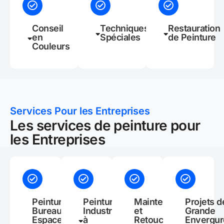
Conseil
Techniques
Restauration
en
Spéciales
de Peinture
Couleurs
Services Pour les Entreprises
Les services de peinture pour
les Entreprises
Peinture de
Peinture
Maintenance
Projets d
Bureaux et
Industrielle
et
Grande
Espaces
à
Retouches
Envergur