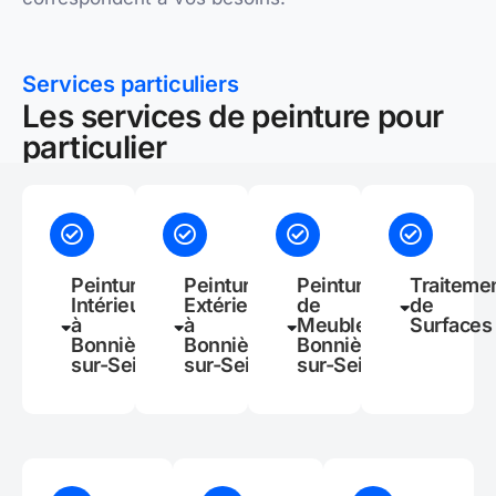
Services particuliers
Les services de peinture pour
particulier
Peinture
Peinture
Peinture
Traiteme
Intérieure
Extérieure
de
de
à
à
Meubles à
Surfaces
Bonnières-
Bonnières-
Bonnières-
sur-Seine
sur-Seine
sur-Seine