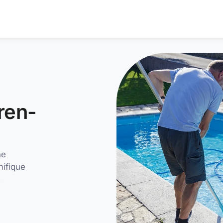
ren-
ne
nifique
s