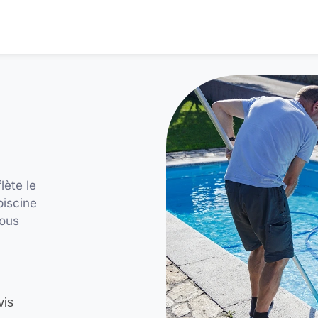
lète le
piscine
vous
vis